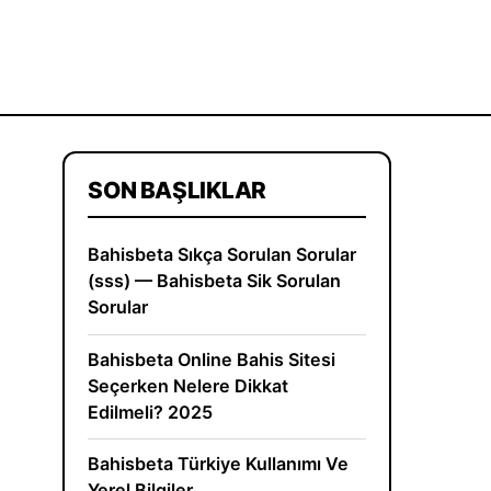
SON BAŞLIKLAR
Bahisbeta Sıkça Sorulan Sorular
(sss) — Bahisbeta Sik Sorulan
Sorular
Bahisbeta Online Bahis Sitesi
Seçerken Nelere Dikkat
Edilmeli? 2025
Bahisbeta Türkiye Kullanımı Ve
Yerel Bilgiler