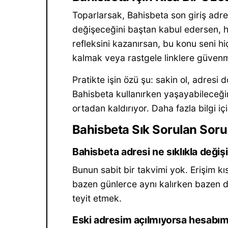
Toparlarsak, Bahisbeta son giriş adres
değişeceğini baştan kabul edersen, h
refleksini kazanırsan, bu konu seni hi
kalmak veya rastgele linklere güven
Pratikte işin özü şu: sakin ol, adresi 
Bahisbeta kullanırken yaşayabileceği
ortadan kaldırıyor. Daha fazla bilgi iç
Bahisbeta Sık Sorulan Soru
Bahisbeta adresi ne sıklıkla değiş
Bunun sabit bir takvimi yok. Erişim kıs
bazen günlerce aynı kalırken bazen dah
teyit etmek.
Eski adresim açılmıyorsa hesabım