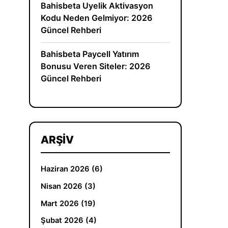
Bahisbeta Uyelik Aktivasyon
Kodu Neden Gelmiyor: 2026
Güncel Rehberi
Bahisbeta Paycell Yatırım
Bonusu Veren Siteler: 2026
Güncel Rehberi
ARŞIV
Haziran 2026 (6)
Nisan 2026 (3)
Mart 2026 (19)
Şubat 2026 (4)