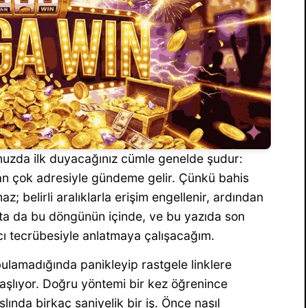
nuzda ilk duyacağınız cümle genelde şudur:
dan çok adresiyle gündeme gelir. Çünkü bahis
az; belirli aralıklarla erişim engellenir, ardından
eta da bu döngünün içinde, ve bu yazıda son
ıcı tecrübesiyle anlatmaya çalışacağım.
ulamadığında panikleyip rastgele linklere
başlıyor. Doğru yöntemi bir kez öğrenince
lında birkaç saniyelik bir iş. Önce nasıl