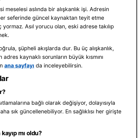
i meselesi aslında bir alışkanlık işi. Adresin
er seferinde güncel kaynaktan teyit etme
ç yormaz. Asıl yorucu olan, eski adrese takılıp
mek.
doğrula, şüpheli akışlarda dur. Bu üç alışkanlık,
n adres kaynaklı sorunların büyük kısmını
in
ana sayfayı
da inceleyebilirsin.
lar
ir?
ıtlamalarına bağlı olarak değişiyor, dolayısıyla
a sık güncellenebiliyor. En sağlıklısı her girişte
 kayıp mı oldu?