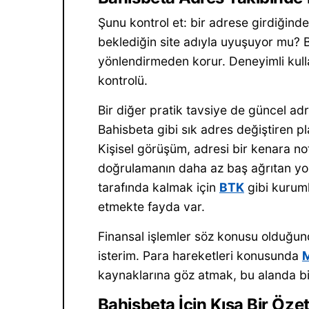
Şunu kontrol et: bir adrese girdiğin
beklediğin site adıyla uyuşuyor mu? B
yönlendirmeden korur. Deneyimli kullan
kontrolü.
Bir diğer pratik tavsiye de güncel ad
Bahisbeta gibi sık adres değiştiren pl
Kişisel görüşüm, adresi bir kenara no
doğrulamanın daha az baş ağrıtan yol
tarafında kalmak için
BTK
gibi kuruml
etmekte fayda var.
Finansal işlemler söz konusu olduğund
isterim. Para hareketleri konusunda
kaynaklarına göz atmak, bu alanda bil
Bahisbeta İçin Kısa Bir Öze