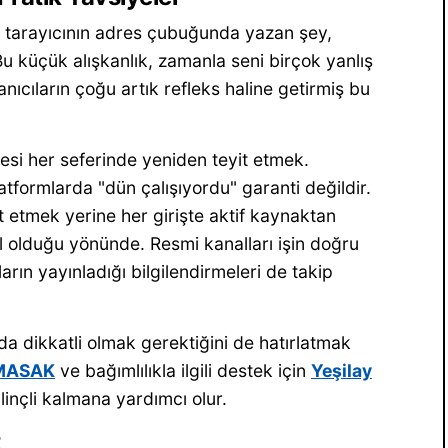
de tarayıcının adres çubuğunda yazan şey,
u küçük alışkanlık, zamanla seni birçok yanlış
ıcıların çoğu artık refleks haline getirmiş bu
resi her seferinde yeniden teyit etmek.
atformlarda "dün çalışıyordu" garanti değildir.
t etmek yerine her girişte aktif kaynaktan
 olduğu yönünde. Resmi kanalları işin doğru
arın yayınladığı bilgilendirmeleri de takip
a dikkatli olmak gerektiğini de hatırlatmak
MASAK
ve bağımlılıkla ilgili destek için
Yeşilay
inçli kalmana yardımcı olur.
t