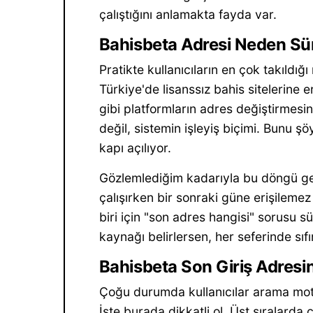
çalıştığını anlamakta fayda var.
Bahisbeta Adresi Neden Sür
Pratikte kullanıcıların en çok takıldı
Türkiye'de lisanssız bahis sitelerine e
gibi platformların adres değiştirmesin
değil, sistemin işleyiş biçimi. Bunu ş
kapı açılıyor.
Gözlemlediğim kadarıyla bu döngü genel
çalışırken bir sonraki güne erişileme
biri için "son adres hangisi" sorusu s
kaynağı belirlersen, her seferinde sı
Bahisbeta Son Giriş Adresi
Çoğu durumda kullanıcılar arama motor
İşte burada dikkatli ol. Üst sıralarda 