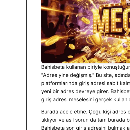
Bahisbeta kullanan biriyle konuştuğu
"Adres yine değişmiş." Bu site, adın
platformlarında giriş adresi sabit kalm
yeni bir adres devreye girer. Bahisb
giriş adresi meselesini gerçek kullan
Burada acele etme. Çoğu kişi adres b
tıklıyor ve asıl sorun da tam burada 
Bahisbeta son giriş adresini bulmak as