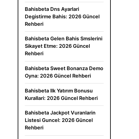
Bahisbeta Dns Ayarlari
Degistirme Bahis: 2026 Güncel
Rehberi
Bahisbeta Gelen Bahis Smslerini
Sikayet Etme: 2026 Güncel
Rehberi
Bahisbeta Sweet Bonanza Demo
Oyna: 2026 Güncel Rehberi
Bahisbeta Ilk Yatırım Bonusu
Kurallari: 2026 Güncel Rehberi
Bahisbeta Jackpot Vuranlarin
Listesi Guncel: 2026 Güncel
Rehberi