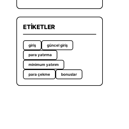
ETIKETLER
giriş
güncel giriş
para yatırma
minimum yatırım
para çekme
bonuslar