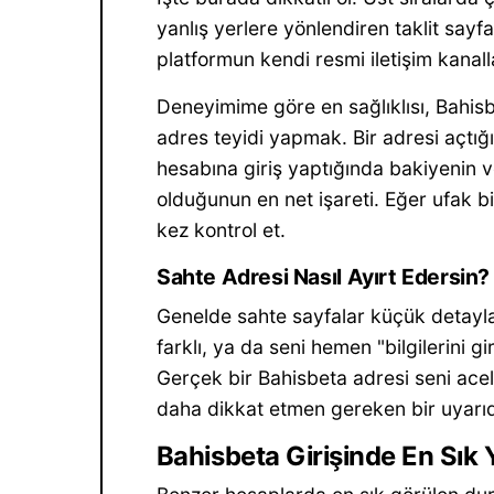
yanlış yerlere yönlendiren taklit sayfa
platformun kendi resmi iletişim kanall
Deneyimime göre en sağlıklısı, Bahisb
adres teyidi yapmak. Bir adresi açtığ
hesabına giriş yaptığında bakiyenin 
olduğunun en net işareti. Eğer ufak bi
kez kontrol et.
Sahte Adresi Nasıl Ayırt Edersin?
Genelde sahte sayfalar küçük detaylar
farklı, ya da seni hemen "bilgilerini gi
Gerçek bir Bahisbeta adresi seni acel
daha dikkat etmen gereken bir uyarıd
Bahisbeta Girişinde En Sık